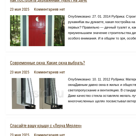
Как построить деревянный туалет на даче
23 мая 2025
Комментариев нет
Опубликовано: 27. 01. 2014 Рубрика: Стр
рукамиКак вы думаете, какая постройка на 
первых? Правильно — дачный туалет и, как
приуменьшаем значение строительства дачн
особого внимания. И в общем то зря, особе
Современные окна. Какие окна выбрать?
23 мая 2025
Комментариев нет
Опубликовано: 10. 11. 2012 Рубрика: Мат
окнаДавным-давно окна в жилых и обществ
светопропускание и вентиляцию. В станда
Даже качество стекла оставляло желать лу
многочисленных щелях посвистывал ветер,
Спасайте вашу крышу с «Леруа Мерлен»
23 мая 2025
Комментариев нет