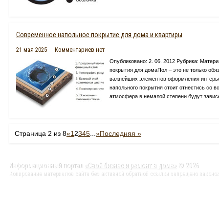
Современное напольное покрытие для дома и квартиры
21 мая 2025
Комментариев нет
Опубликовано: 2. 06. 2012 Рубрика: Мате
покрытия для домаПол – это не только обяз
важнейших элементов оформления интерьер
напольного покрытия стоит отнестись со 
атмосфера в немалой степени будут зависет
Страница 2 из 8
«
1
2
3
4
5
...
»
Последняя »
Информационный портал
«Свой бизнес и ремонт в доме»
© 2026
Копирование материалов сайта без активной обратной ссылки запрещено законо