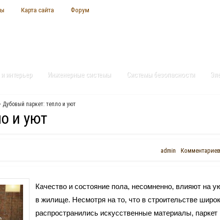
ты
Карта сайта
Форум
 и интерьер
Инженерные системы
Системы безопасности
Эл
 Дубовый паркет: тепло и уют
о и уют
admin
Комментариев
Качество и состояние пола, несомненно, влияют на у
в жилище. Несмотря на то, что в строительстве широ
распространились искусственные материалы, паркет 