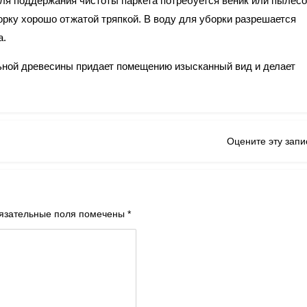
ля поддержания чистоты паркета потребуется веник или пылесо
орку хорошо отжатой тряпкой. В воду для уборки разрешается
а.
ьной древесины придает помещению изысканный вид и делает
Оцените эту запи
язательные поля помечены
*