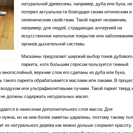
натуральной древесины, например, дуба или бука, не
потерял актуальности благодаря своим оптическим и
гигиеническим свойствам. Такой паркет незаменим,
например, для людей, страдающих аллергией на
искусственное напольное покрытие или заболевания
органов дыхательной системы.
Магазины предлагают широкий выбор тонов дубового
паркета, хотя большим спросом пользуется темный
ы многослойный, верхние слои его сделаны из дуба или бука,
ь такого паркета обрабатывается маслами или лаками. В проце
 воздухом или ультрафиолетовыми лучами. Такой паркет тверд 
м не должны содержать натуральных масел.
дается в нанесении дополнительного слоя масла. Для
 нужна, но на нем более заметны царапины, поэтому такому по
т из натурального дерева как можно дольше сохранял красоту, 