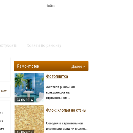
ектросети
Советы по ремонту
Ремонт стен
Далее »
Фотоплитка
Жесткая рыночная
 нет
конкуренция на
строительном...
24.06.2014
Флок: хлопья на стены
ют
ко
Сегодня в строительной
из
индустрии вряд ли можно...
18.06.2014