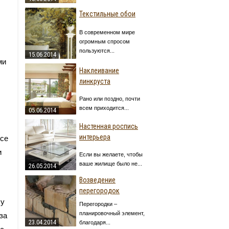
Текстильные обои
В современном мире
огромным спросом
пользуются...
15.06.2014
ми
Наклеивание
линкруста
Рано или поздно, почти
всем приходится...
05.06.2014
Настенная роспись
интерьера
ссе
и
Если вы желаете, чтобы
ваше жилище было не...
26.05.2014
Возведение
перегородок
лу
Перегородки –
планировочный элемент,
за
23.04.2014
благодаря...