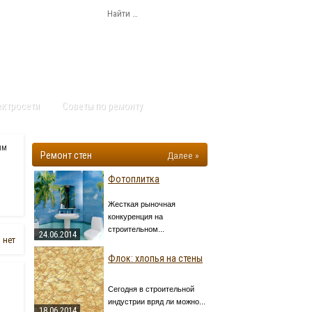
ектросети
Советы по ремонту
ям
Ремонт стен
Далее »
Фотоплитка
Жесткая рыночная
конкуренция на
строительном...
24.06.2014
 нет
Флок: хлопья на стены
Сегодня в строительной
индустрии вряд ли можно...
18.06.2014