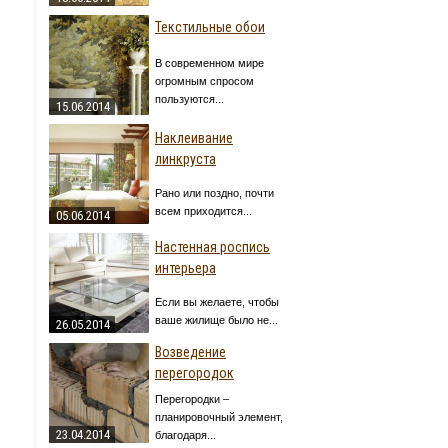
Текстильные обои
В современном мире
огромным спросом
пользуются...
15.06.2014
Наклеивание
линкруста
Рано или поздно, почти
всем приходится...
05.06.2014
Настенная роспись
интерьера
Если вы желаете, чтобы
ваше жилище было не...
26.05.2014
Возведение
перегородок
Перегородки –
планировочный элемент,
23.04.2014
благодаря...