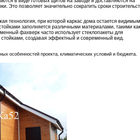
ются в виде готовых щитов на заводе и доставляются на
ки. Это позволяет значительно сократить сроки строительс
ая технология, при которой каркас дома остается видимым
стойками заполняется различными материалами, такими ка
еменный фахверк часто использует стеклопакеты для
 стойками, создавая эффектный и современный вид.
рных особенностей проекта, климатических условий и бюджета.