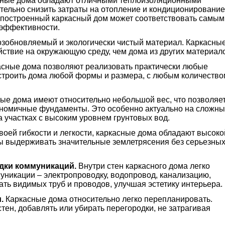
ные дома обладают отличными теплоизоляционными
ительно снизить затраты на отопление и кондиционирование
построенный каркасный дом может соответствовать самым
оэффективности.
озобновляемый и экологически чистый материал. Каркасны
ствие на окружающую среду, чем дома из других материал
сные дома позволяют реализовать практически любые
строить дома любой формы и размера, с любым количество
ые дома имеют относительно небольшой вес, что позволяе
кономичные фундаменты. Это особенно актуально на сложны
а участках с высоким уровнем грунтовых вод.
оей гибкости и легкости, каркасные дома обладают высоко
ы выдерживать значительные землетрясения без серьезны
дки коммуникаций.
Внутри стен каркасного дома легко
никации – электропроводку, водопровод, канализацию,
ать видимых труб и проводов, улучшая эстетику интерьера.
.
Каркасные дома относительно легко перепланировать.
ен, добавлять или убирать перегородки, не затрагивая