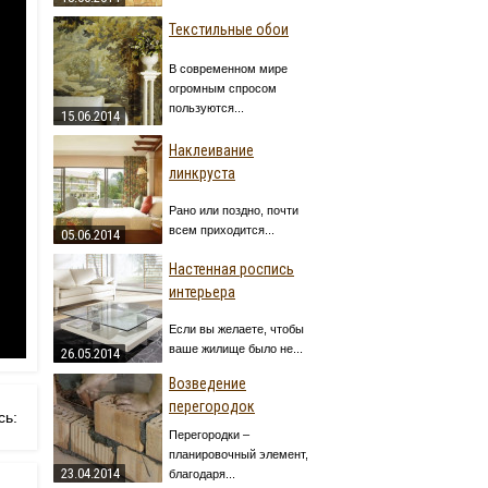
Текстильные обои
В современном мире
огромным спросом
пользуются...
15.06.2014
Наклеивание
линкруста
Рано или поздно, почти
всем приходится...
05.06.2014
Настенная роспись
интерьера
Если вы желаете, чтобы
ваше жилище было не...
26.05.2014
Возведение
перегородок
сь:
Перегородки –
планировочный элемент,
23.04.2014
благодаря...