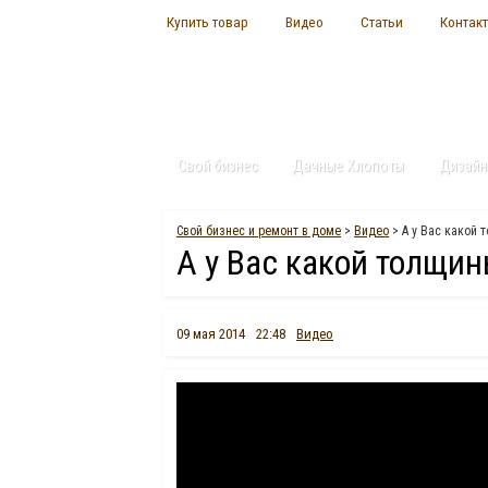
Купить товар
Видео
Статьи
Контак
Свой бизнес
Дачные Хлопоты
Дизайн
Свой бизнес и ремонт в доме
>
Видео
> А у Вас какой 
А у Вас какой толщи
09 мая 2014
22:48
Видео