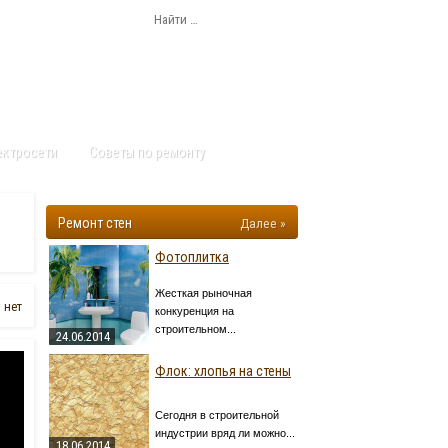
ектросети
Советы по ремонту
Ремонт стен
Далее »
Фотоплитка
Жесткая рыночная
 нет
конкуренция на
строительном...
24.06.2014
Флок: хлопья на стены
Сегодня в строительной
индустрии вряд ли можно...
18.06.2014