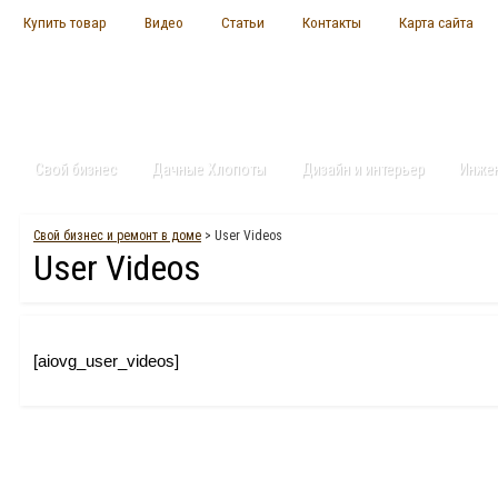
Купить товар
Видео
Статьи
Контакты
Карта сайта
Свой бизнес
Дачные Хлопоты
Дизайн и интерьер
Инже
Свой бизнес и ремонт в доме
> User Videos
User Videos
[aiovg_user_videos]