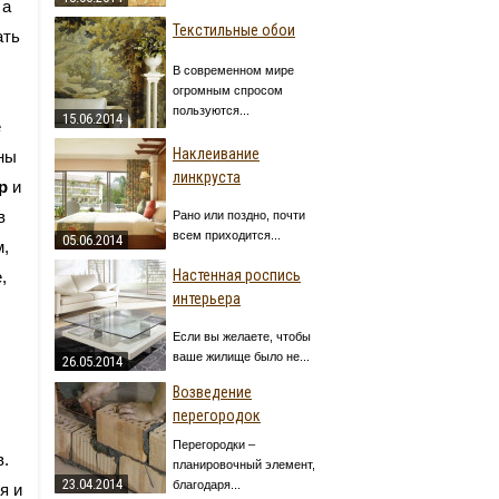
 а
Текстильные обои
ать
В современном мире
огромным спросом
пользуются...
15.06.2014
е
Наклеивание
ны
линкруста
р
и
в
Рано или поздно, почти
всем приходится...
05.06.2014
м,
Настенная роспись
,
интерьера
Если вы желаете, чтобы
ваше жилище было не...
26.05.2014
Возведение
перегородок
Перегородки –
в.
планировочный элемент,
23.04.2014
благодаря...
я и