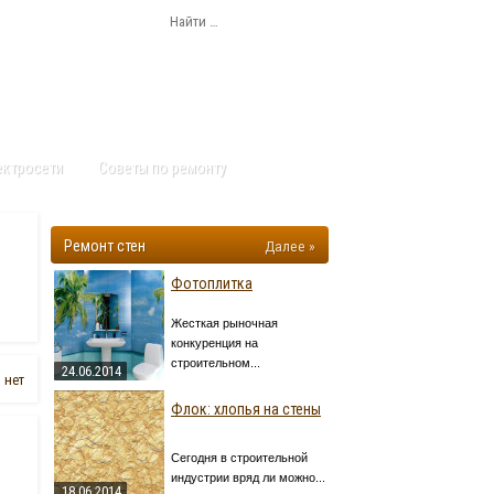
ектросети
Советы по ремонту
Ремонт стен
Далее »
Фотоплитка
Жесткая рыночная
конкуренция на
строительном...
24.06.2014
 нет
Флок: хлопья на стены
Сегодня в строительной
индустрии вряд ли можно...
18.06.2014