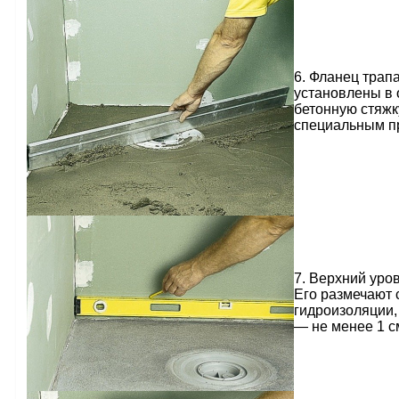
6. Фланец тра
установлены в 
бетонную стяжк
специальным п
7. Верхний уро
Его размечают 
гидроизоляции, 
— не менее 1 с