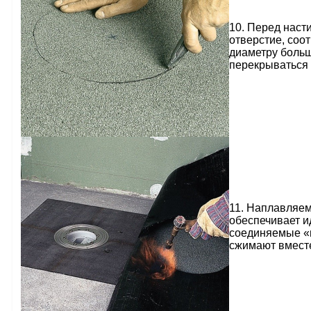
10. Перед наст
отверстие, соо
диаметру больш
перекрываться
11. Наплавляе
обеспечивает и
соединяемые «в
сжимают вмест