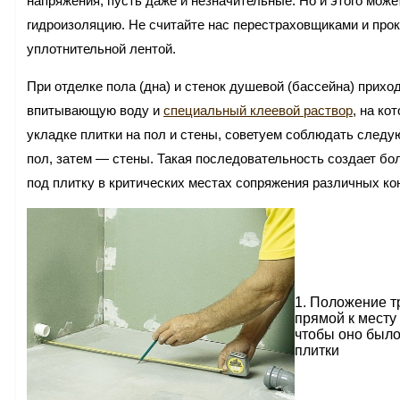
напряжения, пусть даже и незначительные. Но и этого може
гидроизоляцию. Не считайте нас перестраховщиками и прок
уплотнительной лентой.
При отделке пола (дна) и стенок душевой (бассейна) прихо
впитывающую воду и
специальный клеевой раствор
, на ко
укладке плитки на пол и стены, советуем соблюдать след
пол, затем — стены. Такая последовательность создает б
под плитку в критических местах сопряжения различных ко
1. Положение т
прямой к месту
чтобы оно был
плитки