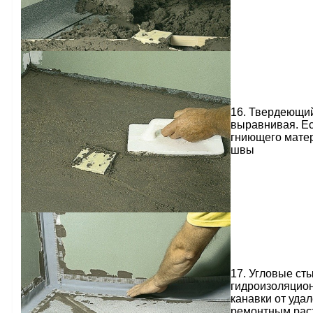
16. Твердеющий
выравнивая. Ес
гниющего мате
швы
17. Угловые ст
гидроизоляционн
канавки от уд
ремонтным рас