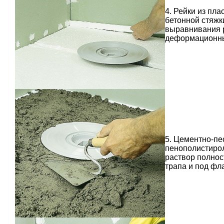
4. Рейки из пла
бетонной стяжк
выравнивания р
деформационн
5. Цементно-пе
пенополистирол
раствор полнос
трапа и под фл