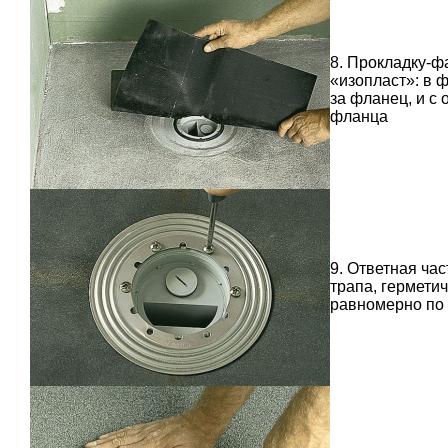
8. Прокладку-ф
«изопласт»: в 
за фланец, и с
фланца
9. Ответная ча
трапа, гермети
равномерно по 