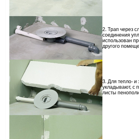
2. Трап через 
соединения упл
использован про
другого помещ
3. Для тепло- 
укладывают, с 
листы пенополис