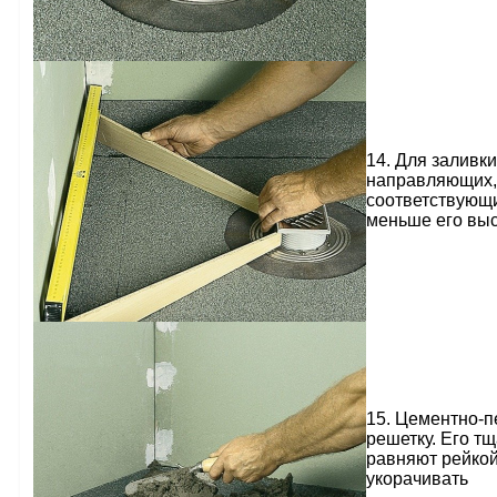
14. Для заливк
направляющих, 
соответствующи
меньше его выс
15. Цементно-п
решетку. Его т
равняют рейкой
укорачивать