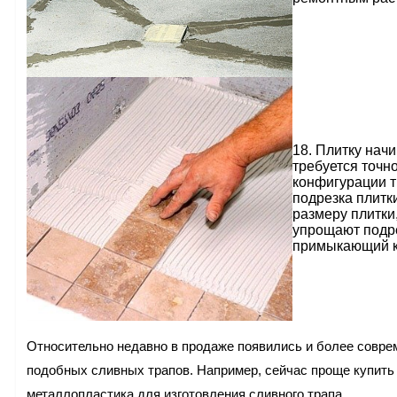
18. Плитку начи
требуется точно
конфигурации т
подрезка плитки
размеру плитки
упрощают подрез
примыкающий к 
Относительно недавно в продаже появились и более совр
подобных сливных трапов. Например, сейчас проще купить
металлопластика для изготовления сливного трапа.