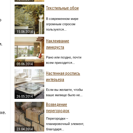
Текстильные обои
В современном мире
о
огромным спросом
пользуются...
15.06.2014
Наклеивание
и.
линкруста
Рано или поздно, почти
всем приходится...
05.06.2014
Настенная роспись
интерьера
Если вы желаете, чтобы
ваше жилище было не...
26.05.2014
Возведение
перегородок
хе.
Перегородки –
планировочный элемент,
23.04.2014
благодаря...