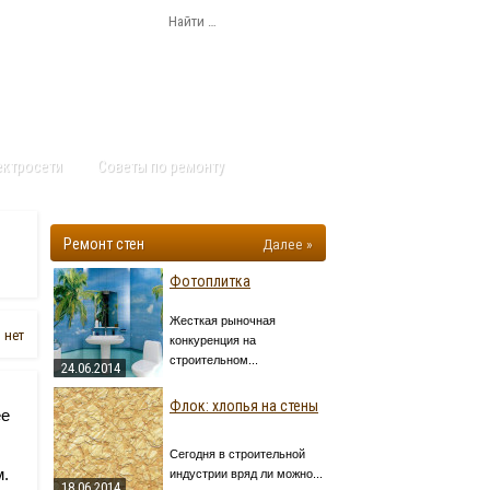
ектросети
Советы по ремонту
Ремонт стен
Далее »
Фотоплитка
Жесткая рыночная
 нет
конкуренция на
строительном...
24.06.2014
Флок: хлопья на стены
ее
Сегодня в строительной
м.
индустрии вряд ли можно...
18.06.2014