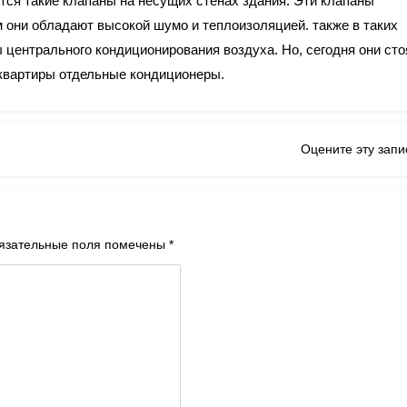
ся такие клапаны на несущих стенах здания. Эти клапаны
м они обладают высокой шумо и теплоизоляцией. также в таких
 центрального кондиционирования воздуха. Но, сегодня они сто
 квартиры отдельные кондиционеры.
Оцените эту запи
язательные поля помечены
*